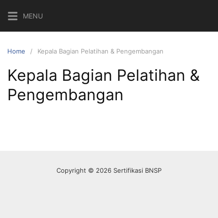
Skip
MENU
to
content
Home
Kepala Bagian Pelatihan & Pengembangan
Kepala Bagian Pelatihan &
Pengembangan
Copyright © 2026 Sertifikasi BNSP