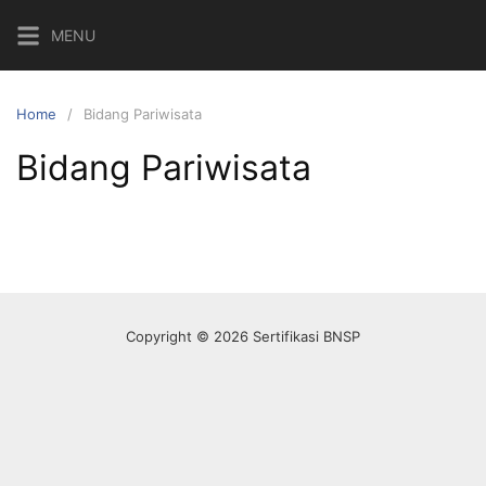
Skip
MENU
to
content
Home
Bidang Pariwisata
Bidang Pariwisata
Copyright © 2026 Sertifikasi BNSP