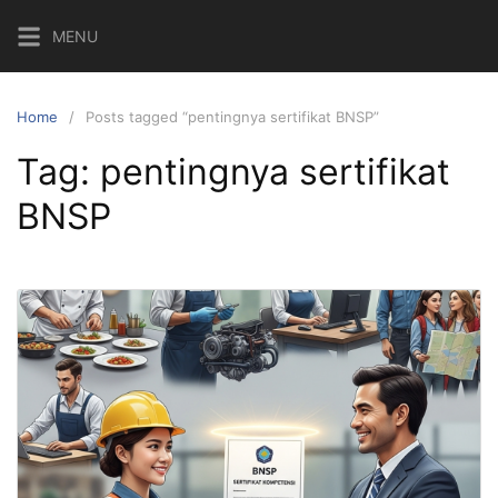
Skip
MENU
to
content
Home
Posts tagged “pentingnya sertifikat BNSP”
Tag:
pentingnya sertifikat
BNSP